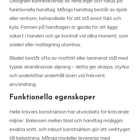
Designen kännetecknas av rena linjer och fokus på
funktionella handtag. Många handtag består av björk
eller renhorn, behandlade för att stå emot fukt och
kyla. Formen på handtagen är gjorda för att ligga
säkert i handen och ge kontroll vid olika moment, som
snideri eller matlagning utomhus.
Bladet består ofta av rostfritt eller laminerat stål med
typisk skandinavisk slipning – detta ger skärpa, styrka
och underlättar underhåll även vid frekvent
användning.
Funktionella egenskaper
Helle knivars konstruktion har utvecklats för krävande
miljöer. Balansen mellan blad och handtag möjliggör
exakta snitt, och robust konstruktion gör att verktyget
tål belastning. Många modeller levereras med