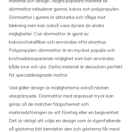
material och design. Några populära material till
dörrmattor inkluderar gummi, kokos och polypropylen.
Dörrmattor i gummi är slitstarka och tåliga mot
blekning men kan också vara dyrare än andra
möjligheter. Coir dörrmattor är gjord av
kokosnötskalfiber och användas ofta utomhus.
Polypropylen-dörrmattor är en mycket populär och
kostnadsbesparande möjlighet som kan användas
både inne och ute. Detta material är dessutom perfekt
för specialdesignade mattor.
Vad gäller design är möjligheterna också nästan
obegränsade. Dörrmattor med anpassat tryck kan
göras så de matcher färgschemat och
marknadsföringen av ett företag eller en begivenhet.
Det är viktigt att välja en design som är iögonfallande
så gästerna lätt bemärker den och gästerna får mest