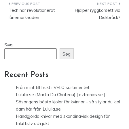
Indlægsnavigation
Tech har revolutionerat
Hjälper ryggkorsett vid
lånemarknaden
Diskbråck?
Søg
Søg
Recent Posts
Från mint till frukt i VELO sortimentet
Lululia.se (Marta Du Chateau) | eztronics.se |
Säsongens bästa kjolar för kvinnor – så stylar du kjol
dam här från Lululia.se
Handgjorda knivar med skandinavisk design för
friluftsliv och jakt