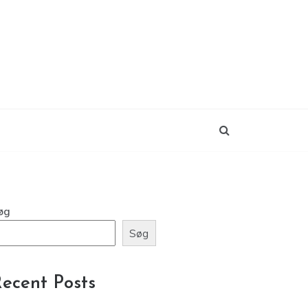
øg
Søg
ecent Posts