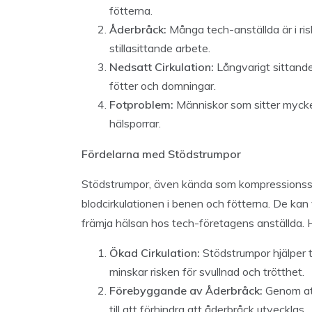
fötterna.
Åderbråck:
Många tech-anställda är i ri
stillasittande arbete.
Nedsatt Cirkulation:
Långvarigt sittande 
fötter och domningar.
Fotproblem:
Människor som sitter mycket
hälsporrar.
Fördelarna med Stödstrumpor
Stödstrumpor, även kända som kompressionsstr
blodcirkulationen i benen och fötterna. De kan 
främja hälsan hos tech-företagens anställda. 
Ökad Cirkulation:
Stödstrumpor hjälper ti
minskar risken för svullnad och trötthet.
Förebyggande av Åderbråck:
Genom att
till att förhindra att åderbråck utvecklas.