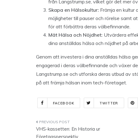
från Langstrump.se, vilket gör det mer öv
Skapa en Hälsokultur:
Främja en kultur 
möjligheter till pauser och rörelse samt
för att förbättra deras välbefinnande.
Mät Hälsa och Nöjdhet:
Utvärdera effek
dina anställdas hälsa och nöjdhet på arb
Genom att investera i dina anställdas hälsa 
engagerad i deras välbefinnande och växer der
Langstrump.se och utforska deras utbud av stö
på att främja hälsan inom tech-företaget.
FACEBOOK
TWITTER
Indlægsnavigation
VHS-kassetten: En Historia ur
Företagsperspektiv