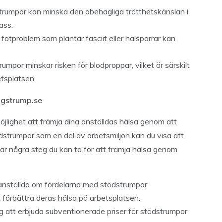
rumpor kan minska den obehagliga trötthetskänslan i
ass.
fotproblem som plantar fasciit eller hälsporrar kan
umpor minskar risken för blodproppar, vilket är särskilt
etsplatsen.
ngstrump.se
jlighet att främja dina anställdas hälsa genom att
dstrumpor som en del av arbetsmiljön kan du visa att
är några steg du kan ta för att främja hälsa genom
anställda om fördelarna med
stödstrumpor
tt förbättra deras hälsa på arbetsplatsen.
 att erbjuda subventionerade priser för stödstrumpor