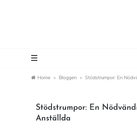
Skip
to
content
Home
»
Bloggen
»
Stödstrumpor: En Nödvä
Stödstrumpor: En Nödvändi
Anställda