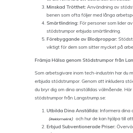
Minskad Trötthet:
Användning av stödst
benen som ofta följer med långa arbetsp
Smärtlindring:
För personer som lider av 
stödstrumpor erbjuda smärtlindring.
Förebyggande av Blodproppar:
Stödstr
viktigt för dem som sitter mycket på arb
Främja Hälsa genom Stödstrumpor från La
Som arbetsgivare inom tech-industrin har du mö
erbjuda stödstrumpor. Genom att inkludera stö
du bryr dig om dina anställdas välmående. Här 
stödstrumpor från Langstrump.se:
Utbilda Dina Anställda:
Informera dina 
och hur de kan hjälpa till a
Erbjud Subventionerade Priser:
Överväg